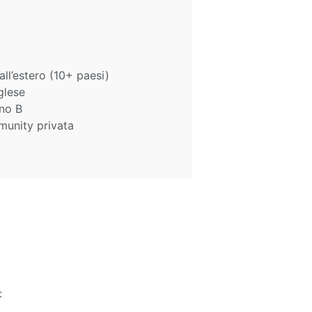
all’estero (10+ paesi)
glese
ano B
munity privata
: