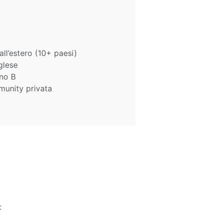
all’estero (10+ paesi)
glese
ano B
munity privata
: