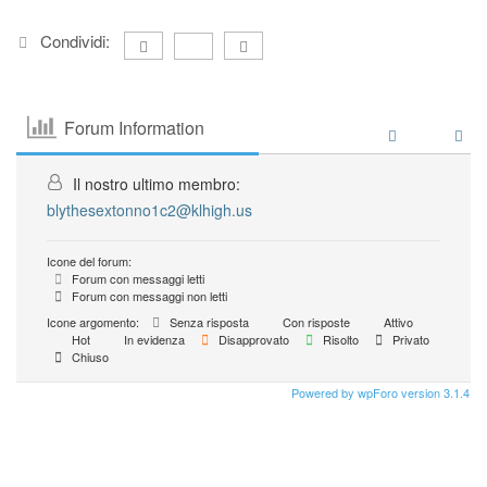
Condividi:
Forum Information
Il nostro ultimo membro:
blythesextonno1c2@klhigh.us
Icone del forum:
Forum con messaggi letti
Forum con messaggi non letti
Icone argomento:
Senza risposta
Con risposte
Attivo
Hot
In evidenza
Disapprovato
Risolto
Privato
Chiuso
Powered by wpForo version 3.1.4