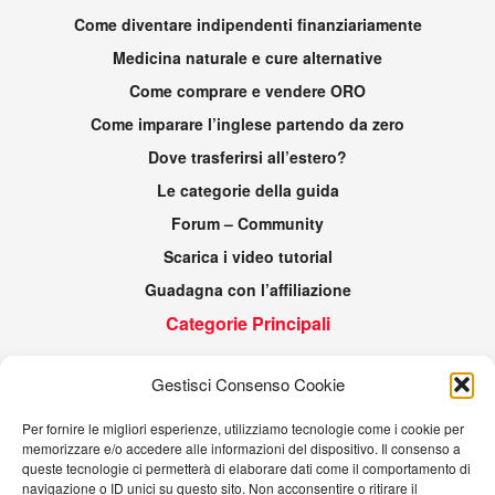
Come diventare indipendenti finanziariamente
Medicina naturale e cure alternative
Come comprare e vendere ORO
Come imparare l’inglese partendo da zero
Dove trasferirsi all’estero?
Le categorie della guida
Forum – Community
Scarica i video tutorial
Guadagna con l’affiliazione
Categorie Principali
Generale
Gestisci Consenso Cookie
Gli strumenti
Per fornire le migliori esperienze, utilizziamo tecnologie come i cookie per
Guida Pratica
memorizzare e/o accedere alle informazioni del dispositivo. Il consenso a
Gli Alimenti e Nutrienti
queste tecnologie ci permetterà di elaborare dati come il comportamento di
navigazione o ID unici su questo sito. Non acconsentire o ritirare il