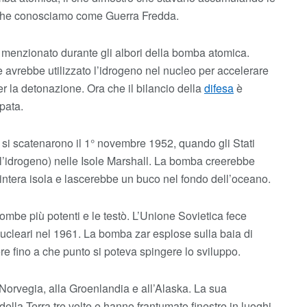
la che conosciamo come Guerra Fredda.
to menzionato durante gli albori della bomba atomica.
vrebbe utilizzato l’idrogeno nel nucleo per accelerare
er la detonazione. Ora che il bilancio della
difesa
è
pata.
a si scatenarono il 1° novembre 1952, quando gli Stati
l’idrogeno) nelle Isole Marshall. La bomba creerebbe
ntera isola e lascerebbe un buco nel fondo dell’oceano.
mbe più potenti e le testò. L’Unione Sovietica fece
ucleari nel 1961. La bomba zar esplose sulla baia di
e fino a che punto si poteva spingere lo sviluppo.
a Norvegia, alla Groenlandia e all’Alaska. La sua
della Terra tre volte e hanno frantumato finestre in luoghi