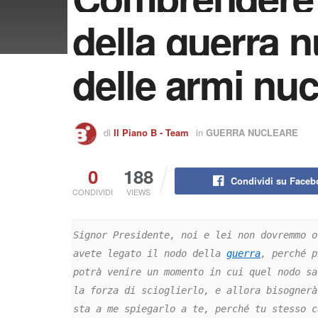
della guerra n
delle armi nuc
di
Il Piano B - Team
in
GUERRA NUCLEARE
0
188
Condividi su Faceb
CONDIVIDI
VIEWS
Signor Presidente, noi e lei non dovremmo o
avete legato il nodo della 
guerra
, perché p
potrà venire un momento in cui quel nodo sa
la forza di scioglierlo, e allora bisognerà
sta a me spiegarlo a te, perché tu stesso c