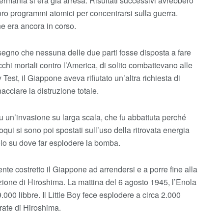
Germania si era già arresa. Risultati successivi avrebbero
o programmi atomici per concentrarsi sulla guerra.
one era ancora in corso.
 segno che nessuna delle due parti fosse disposta a fare
chi mortali contro l’America, di solito combattevano alle
Test, il Giappone aveva rifiutato un’altra richiesta di
acciare la distruzione totale.
fu un’invasione su larga scala, che fu abbattuta perché
oqui si sono poi spostati sull’uso della ritrovata energia
volo su dove far esplodere la bomba.
e costretto il Giappone ad arrendersi e a porre fine alla
uzione di Hiroshima. La mattina del 6 agosto 1945, l’Enola
000 libbre. Il Little Boy fece esplodere a circa 2.000
drate di Hiroshima.