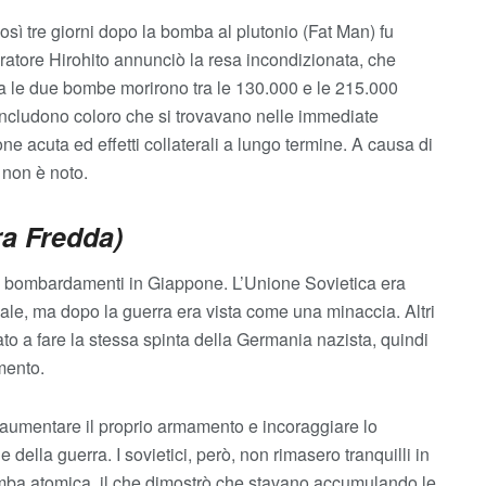
così tre giorni dopo la bomba al plutonio (Fat Man) fu
peratore Hirohito annunciò la resa incondizionata, che
a le due bombe morirono tra le 130.000 e le 215.000
 includono coloro che si trovavano nelle immediate
e acuta ed effetti collaterali a lungo termine. A causa di
e non è noto.
ra Fredda)
i bombardamenti in Giappone. L’Unione Sovietica era
ale, ma dopo la guerra era vista come una minaccia. Altri
ato a fare la stessa spinta della Germania nazista, quindi
imento.
 aumentare il proprio armamento e incoraggiare lo
e della guerra. I sovietici, però, non rimasero tranquilli in
mba atomica, il che dimostrò che stavano accumulando le