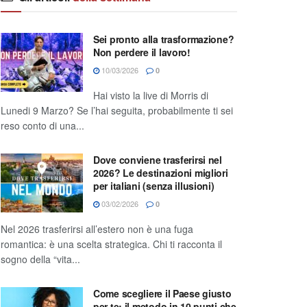
Sei pronto alla trasformazione?
Non perdere il lavoro!
10/03/2026
0
Hai visto la live di Morris di
Lunedi 9 Marzo? Se l’hai seguita, probabilmente ti sei
reso conto di una...
Dove conviene trasferirsi nel
2026? Le destinazioni migliori
per italiani (senza illusioni)
03/02/2026
0
Nel 2026 trasferirsi all’estero non è una fuga
romantica: è una scelta strategica. Chi ti racconta il
sogno della “vita...
Come scegliere il Paese giusto
per te: il metodo in 10 punti che