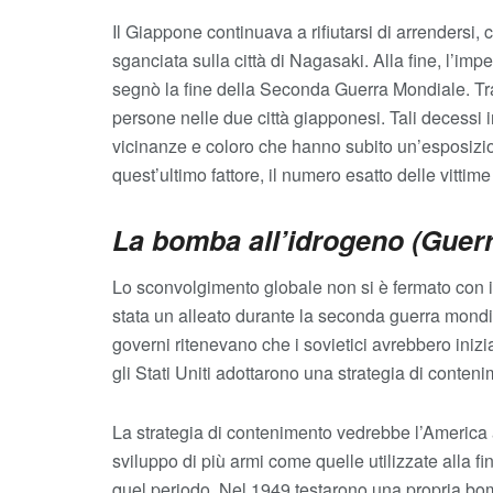
Il Giappone continuava a rifiutarsi di arrendersi, 
sganciata sulla città di Nagasaki. Alla fine, l’im
segnò la fine della Seconda Guerra Mondiale. Tr
persone nelle due città giapponesi. Tali decessi
vicinanze e coloro che hanno subito un’esposizion
quest’ultimo fattore, il numero esatto delle vittim
La bomba all’idrogeno (Guer
Lo sconvolgimento globale non si è fermato con 
stata un alleato durante la seconda guerra mondi
governi ritenevano che i sovietici avrebbero inizi
gli Stati Uniti adottarono una strategia di conten
La strategia di contenimento vedrebbe l’America
sviluppo di più armi come quelle utilizzate alla fin
quel periodo. Nel 1949 testarono una propria bo