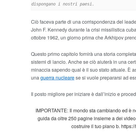
dispongano i nostri paesi.
Ciò faceva parte di una corrispondenza del leade
John F. Kennedy durante la crisi missilistica cub
ottobre 1962, un giorno prima che Arkhipov pren
Questo primo capitolo fornirà una storia completa
sistemi di lancio. Anche se ciò aiuterà in una ce
minaccia sapendo qual è il suo stato attuale. È
una
guerra nucleare
se si vuole prepararsi ad es
Il posto migliore per iniziare è dall’inizio e proc
IMPORTANTE: Il mondo sta cambiando ed è nece
guida da oltre 250 pagine insieme a dei video 
costruire il tuo piano b. https: