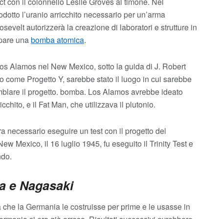
ct con il colonnello Leslie Groves al timone. Nel
dotto l’uranio arricchito necessario per un’arma
osevelt autorizzerà la creazione di laboratori e strutture in
ppare una
bomba atomica
.
 Los Alamos nel New Mexico, sotto la guida di J. Robert
 come Progetto Y, sarebbe stato il luogo in cui sarebbe
assemblare il progetto. bomba. Los Alamos avrebbe ideato
icchito, e il Fat Man, che utilizzava il plutonio.
 necessario eseguire un test con il progetto del
ew Mexico, il 16 luglio 1945, fu eseguito il Trinity Test e
ndo.
a e Nagasaki
a che la Germania le costruisse per prime e le usasse in