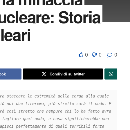
ucleare: Storia
leari
0
0
0
ook
Condividi su twitter
ra staccare le estremità della corda alla quale 
iù noi due tireremo, più stretto sarà il nodo. E 
rà così stretto che neppure chi lo ha fatto avrà 
 tagliare quel nodo, e cosa significherebbe non 
apisci perfettamente di quali terribili forze 