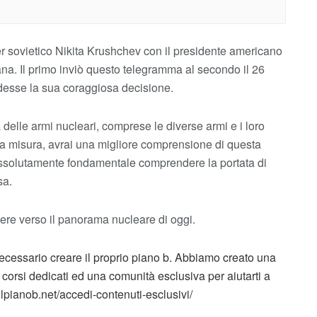
r sovietico Nikita Krushchev con il presidente americano
ana. Il primo inviò questo telegramma al secondo il 26
desse la sua coraggiosa decisione.
 delle armi nucleari, comprese le diverse armi e i loro
rta misura, avrai una migliore comprensione di questa
 assolutamente fondamentale comprendere la portata di
sa.
edere verso il panorama nucleare di oggi.
ssario creare il proprio piano b. Abbiamo creato una
corsi dedicati ed una comunità esclusiva per aiutarti a
//ilpianob.net/accedi-contenuti-esclusivi/