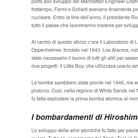
portò allo sviluppo del Manhattan Engineer Distri
frattempo, Fermi e Szilard avevano finalmente pro
nucleare. Entro la fine dell’anno, il presidente Ro
tutto il paese che lavoreranno insieme per svilu
Al centro di questo sforzo c’era il Laboratorio di
Oppenheimer, fondato nel 1943. Los Alamos, noto
stato necessario il lavoro di tutti gli altri per 
due progetti: il Little Boy, che utilizzava uranio arr
Le bombe sarebbero state pronte nel 1945, ma era
plutonio. Così, nella regione di White Sands nel N
fu fatta esplodere la prima bomba atomica al mo
I bombardamenti di Hiroshim
Lo sviluppo delle armi atomiche fu fatto per paur