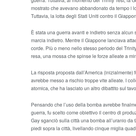
guerra. Tuttavia, al momento del Trinity Test, la 
mostrato che avevano abbandonato da tempo i lor
Tuttavia, la lotta degli Stati Uniti contro il Giapp
È stata una guerra avanti e indietro senza alcun
marcia indietro. Mentre il Giappone lanciava attac
corde. Più o meno nello stesso periodo del Trinity 
resa, una mossa che spinse le forze alleate a min
La risposta proposta dall’America (inizialmente) 
avrebbe messo a rischio troppe vite alleate. I coll
atomica, che ha lasciato un altro dibattito sul ta
Pensando che l’uso della bomba avrebbe finalment
guerra, fu scelto come obiettivo il centro di prod
Gay sganciò sulla città una bomba all’uranio da 9.
piedi sopra la città, livellando cinque miglia qua