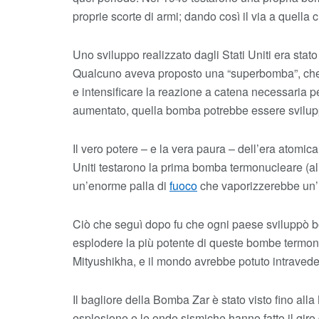
proprie scorte di armi; dando così il via a quel
Uno sviluppo realizzato dagli Stati Uniti era sta
Qualcuno aveva proposto una “superbomba”, che a
e intensificare la reazione a catena necessaria p
aumentato, quella bomba potrebbe essere svilup
Il vero potere – e la vera paura – dell’era atomic
Uniti testarono la prima bomba termonucleare (al
un’enorme palla di
fuoco
che vaporizzerebbe un’i
Ciò che seguì dopo fu che ogni paese sviluppò bo
esplodere la più potente di queste bombe termon
Mityushikha, e il mondo avrebbe potuto intraveder
Il bagliore della Bomba Zar è stato visto fino all
esplosione e le onde sismiche hanno fatto il giro 