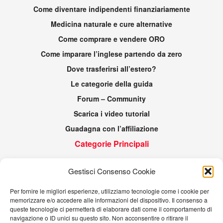
Come diventare indipendenti finanziariamente
Medicina naturale e cure alternative
Come comprare e vendere ORO
Come imparare l’inglese partendo da zero
Dove trasferirsi all’estero?
Le categorie della guida
Forum – Community
Scarica i video tutorial
Guadagna con l’affiliazione
Categorie Principali
Generale
Gestisci Consenso Cookie
Gli strumenti
Per fornire le migliori esperienze, utilizziamo tecnologie come i cookie per
Guida Pratica
memorizzare e/o accedere alle informazioni del dispositivo. Il consenso a
Gli Alimenti e Nutrienti
queste tecnologie ci permetterà di elaborare dati come il comportamento di
navigazione o ID unici su questo sito. Non acconsentire o ritirare il