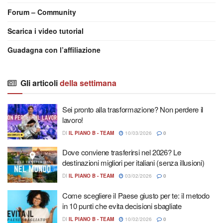
Forum – Community
Scarica i video tutorial
Guadagna con l’affiliazione
Gli articoli
della settimana
Sei pronto alla trasformazione? Non perdere il
lavoro!
DI
IL PIANO B - TEAM
10/03/2026
0
Dove conviene trasferirsi nel 2026? Le
destinazioni migliori per italiani (senza illusioni)
DI
IL PIANO B - TEAM
03/02/2026
0
Come scegliere il Paese giusto per te: il metodo
in 10 punti che evita decisioni sbagliate
DI
IL PIANO B - TEAM
10/02/2026
0