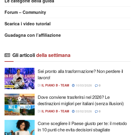
Le categorie della guida
Forum – Community
Scarica i video tutorial
Guadagna con l’affiliazione
Gli articoli
della settimana
Sei pronto alla trasformazione? Non perdere il
lavoro!
DI
IL PIANO B - TEAM
10/03/2026
0
Dove conviene trasferirsi nel 2026? Le
destinazioni migliori per italiani (senza illusioni)
DI
IL PIANO B - TEAM
03/02/2026
0
Come scegliere il Paese giusto per te: il metodo
in 10 punti che evita decisioni sbagliate