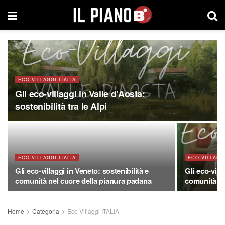
ECO-VILLAGGI ITALIA
Gli eco-villaggi in Valle d’Aosta:
sostenibilità tra le Alpi
ECO-VILLAGGI ITALIA
ECO-VILLAGGI
Gli eco-villaggi in Veneto: sostenibilità e
Gli eco-vill
comunità nel cuore della pianura padana
comunità nel
Home
Categoria
Eco-Villaggi ITALIA