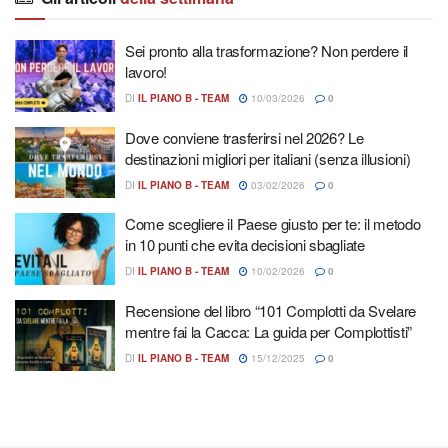
Sei pronto alla trasformazione? Non perdere il
lavoro!
DI
IL PIANO B - TEAM
10/03/2026
0
Dove conviene trasferirsi nel 2026? Le
destinazioni migliori per italiani (senza illusioni)
DI
IL PIANO B - TEAM
03/02/2026
0
Come scegliere il Paese giusto per te: il metodo
in 10 punti che evita decisioni sbagliate
DI
IL PIANO B - TEAM
10/02/2026
0
Recensione del libro “101 Complotti da Svelare
mentre fai la Cacca: La guida per Complottisti”
DI
IL PIANO B - TEAM
15/12/2025
0