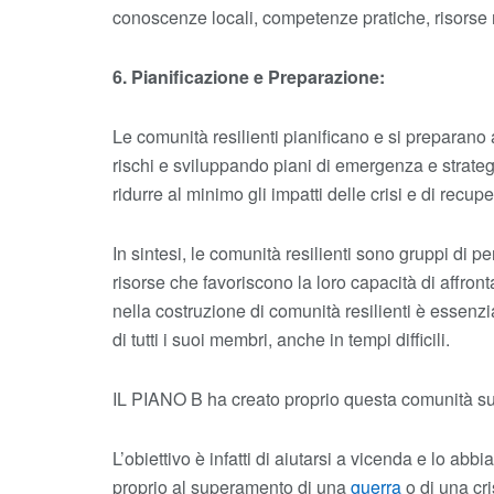
conoscenze locali, competenze pratiche, risorse n
6. Pianificazione e Preparazione:
Le comunità resilienti pianificano e si preparano a
rischi e sviluppando piani di emergenza e strateg
ridurre al minimo gli impatti delle crisi e di recu
In sintesi, le comunità resilienti sono gruppi di p
risorse che favoriscono la loro capacità di affronta
nella costruzione di comunità resilienti è essenzi
di tutti i suoi membri, anche in tempi difficili.
IL PIANO B ha creato proprio questa comunità sud
L’obiettivo è infatti di aiutarsi a vicenda e lo ab
proprio al superamento di una
guerra
o di una cr