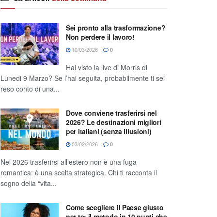
Sei pronto alla trasformazione?
Non perdere il lavoro!
10/03/2026
0
Hai visto la live di Morris di
Lunedi 9 Marzo? Se l’hai seguita, probabilmente ti sei
reso conto di una...
Dove conviene trasferirsi nel
2026? Le destinazioni migliori
per italiani (senza illusioni)
03/02/2026
0
Nel 2026 trasferirsi all’estero non è una fuga
romantica: è una scelta strategica. Chi ti racconta il
sogno della “vita...
Come scegliere il Paese giusto
per te: il metodo in 10 punti che