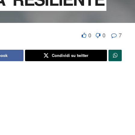
0
0
7
book
Condividi su twitter