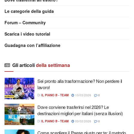
Le categorie della guida
Forum – Community
Scarica i video tutorial
Guadagna con l’affiliazione
Gli articoli
della settimana
Sei pronto alla trasformazione? Non perdere il
lavoro!
DI
IL PIANO B - TEAM
10/03/2026
0
Dove conviene trasferirsi nel 2026? Le
destinazioni migliori per italiani (senza illusioni)
DI
IL PIANO B - TEAM
03/02/2026
0
Come scegliere il Paese giusto per te: il metodo